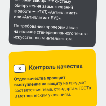
Вы сами выбираете систему
обнаружения заимствований
в работе — eTXT, «Антиплагиат»
или «Антиплагиат.ВУЗ».
По требованию проверим заказ
на наличие сгенерированного текста
искусственным интеллектом.
Контроль качества
3
Отдел качества проверит
на предмет
выступление на защиту
соответствия теме, стандартам ГОСТа
и методическим указаниям.