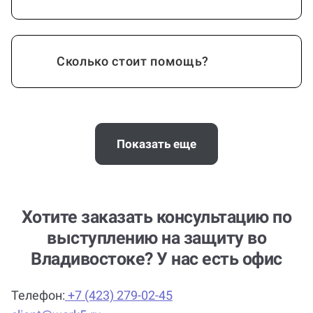
Сколько стоит помощь?
А комиссию платить нужно?
Показать еще
Помощь можно получить по любой
теме и предмету?
Хотите заказать консультацию по
выступлению на защиту во
Владивостоке? У нас есть офис
Кто помогает с работой?
Телефон:
+7 (423) 279-02-45