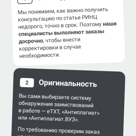
Мы понимаем, как важно получить
консультацию по статье РИНЦ
наши
недорого, точно в срок. Поэтому
специалисты выполняют заказы
, чтобы внести
досрочно
корректировки в случае
необходимости.
Оригинальность
2
Вы сами выбираете систему
обнаружения заимствований
в работе — eTXT, «Антиплагиат»
или «Антиплагиат.ВУЗ».
По требованию проверим заказ
на наличие сгенерированного текста