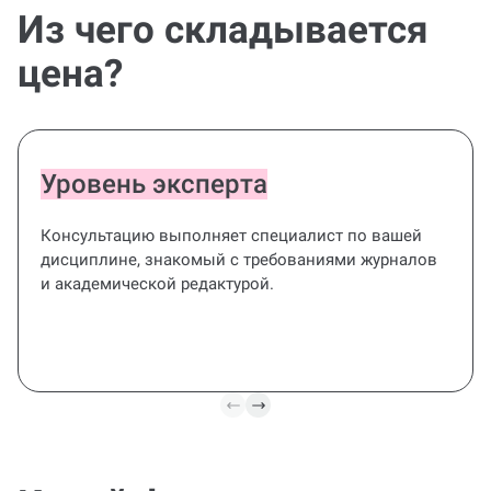
Из чего складывается
цена?
Уровень эксперта
Консультацию выполняет специалист по вашей
дисциплине, знакомый с требованиями журналов
и академической редактурой.
Полный цикл
Сформируем тему и цель,
Фина
план статьи, черновик,
реда
редактируем стиль и