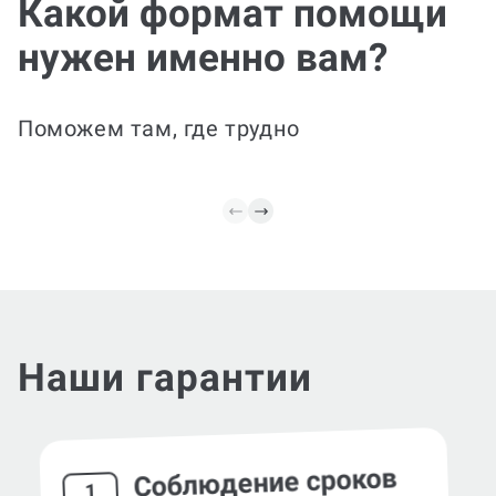
Какой формат помощи
структуру под требования
журнала, оформляем
Есть че
нужен именно вам?
ссылки. Готовим
«сырой»
финальную версию к
улучшим
подаче и добавляем
уберём 
аннотацию и ключевые
переход
Поможем там, где трудно
слова.
язык и 
Наши гарантии
Соблюдение сроков
1