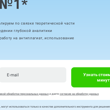
 №1
*
тируем по связке теоретической части
едении глубокой аналитики
аботу на антиплагиат, использование
Узнать стои
минут
икой обработки персональных данных
и даете
согласие на обработку данных
, могут использоваться только в качестве дополнительного инструмента для решени