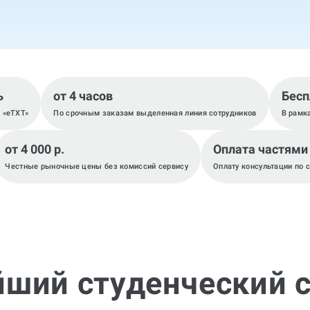
ь
от 4 часов
Бесп
, «eTXT»
По срочным заказам выделенная линия сотрудников
В рамк
от 4 000 р.
Оплата частями
Честные рыночные цены без комиссий сервису
Оплату консультации по 
йший студенческий с