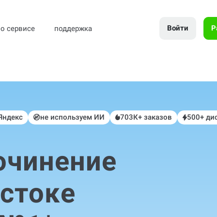
Войти
Р
о сервисе
поддержка
 Яндекс
не используем ИИ
703К+ заказов
500+ ди
очинение
стоке