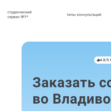
студенческий
типы консультаций
сервис №1
*
4.8/5
Заказать с
во Владиво