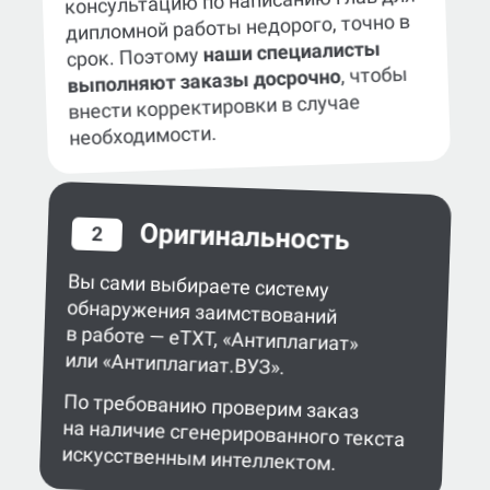
консультацию по написанию глав для
дипломной работы недорого, точно в
наши специалисты
срок. Поэтому
, чтобы
выполняют заказы досрочно
внести корректировки в случае
необходимости.
Оригинальность
2
Вы сами выбираете систему
обнаружения заимствований
в работе — eTXT, «Антиплагиат»
или «Антиплагиат.ВУЗ».
По требованию проверим заказ
на наличие сгенерированного текста
искусственным интеллектом.