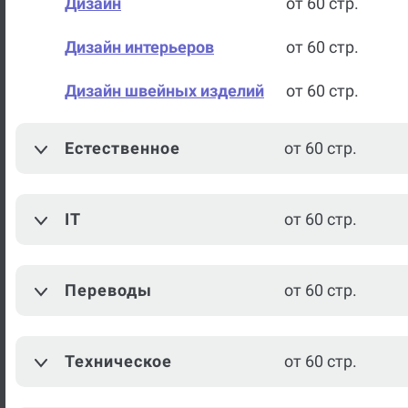
Дизайн
от 60 стр.
Дизайн интерьеров
от 60 стр.
Дизайн швейных изделий
от 60 стр.
Парикмахерское
от 60 стр.
Естественное
от 60 стр.
мастерство
Промышленный дизайн
от 60 стр.
IT
от 60 стр.
Журналистика
от 60 стр.
Издательское дело
от 60 стр.
Переводы
от 60 стр.
Кино и телевидение
от 60 стр.
Техническое
от 60 стр.
Литературное
от 60 стр.
редактирование