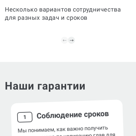
работы и сопровождения при защите.
Вы получаете документ, оформленный
Несколько вариантов сотрудничества
по требованиям ВУЗа, и поддержку
для разных задач и сроков
эксперта до финального этапа.
Наши гарантии
Соблюдение сроков
1
Мы понимаем, как важно получить