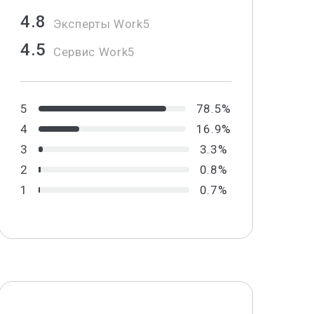
4.8
Эксперты Work5
4.5
Сервис Work5
5
78.5%
4
16.9%
3
3.3%
2
0.8%
1
0.7%