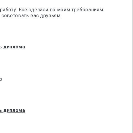
аботу. Все сделали по моим требованиям.
у советовать вас друзьям
ь диплома
р
ь диплома