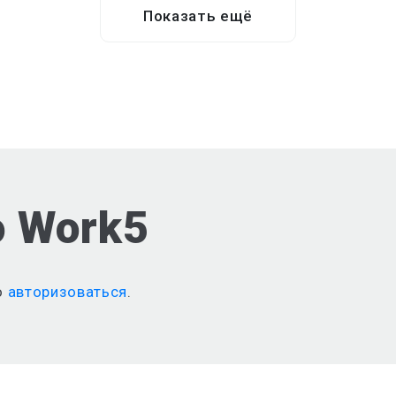
Показать ещё
о Work5
о
авторизоваться
.